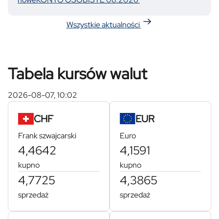
nowych klientów będą mogły skorzystać osoby, które
przez co najmniej 6 ostatnich miesięcy nie posiadały w
Wszystkie aktualności
naszym banku konta osobistego, oszczędnościowego
ani lokaty.
Szczegółowe warunki dotyczące poszczególnych
Tabela kursów walut
produktów określają Regulamin oferty oraz Tabela
depozytowa, które są udostępnione na stronach
2026-08-07, 10:02
dedykowanych lokatom.
CHF
EUR
Zapraszamy do zapoznania się z pełną ofertą
depozytową w sekcji „Dla Ciebie > Lokaty”.
Frank szwajcarski
Euro
4,4642
4,1591
kupno
kupno
4,7725
4,3865
sprzedaż
sprzedaż