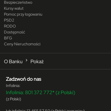
Bezpieczeństwo
Kursy walut
Pomoc przy logowaniu
PSD2
RODO
Dostępność
BFG
Ceny Nieruchomości
O Banku
Pokaż
Zadzwoń do nas
Infolinia:
Infolinia:
801 372 772*
(z Polski)
(z Polski)
lub infolinia:
13 465 57 50 (z Polski i zagranicy)