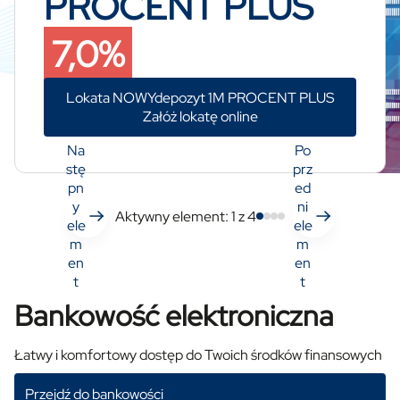
PROCENT PLUS
7,0%
Lokata NOWYdepozyt 1M PROCENT PLUS
Załóż lokatę online
Na
Po
stę
prz
pn
ed
y
ni
Aktywny element:
1
z 4
ele
ele
m
m
en
en
t
t
Bankowość elektroniczna
Łatwy i komfortowy dostęp do Twoich środków finansowych
Przejdź do bankowości