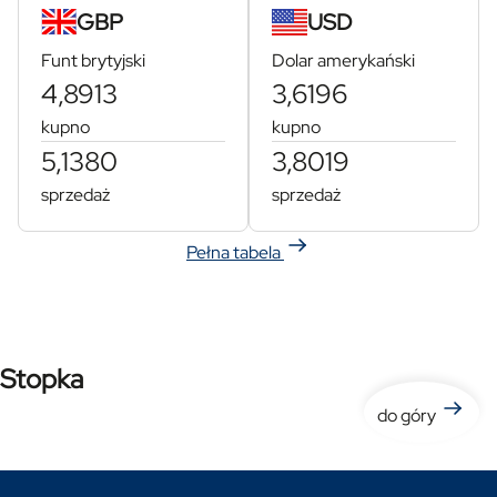
GBP
USD
Funt brytyjski
Dolar amerykański
4,8913
3,6196
kupno
kupno
5,1380
3,8019
sprzedaż
sprzedaż
Pełna tabela
Stopka
do góry