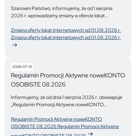
Szanowni Państwo, informujemy, że od 1 sierpnia
2026 r. wprowadzamy zmiany w ofercie lokat
internetowych dostępnych za pośrednictwem
bankowości elektronicznej bankNOWY24.
Zmiana oferty lokat internetowych od 01.08.2026 r.
Zmiana oferty lokat internetowych od 01.08.2026 r.
Najważniejsze zmiany w ofercie:
Oferta dla nowych klientów:
NOWYdepozyt 3M START – oprocentowanie lokaty
2026-07-31
wynosić będzie 5,5% w skali roku.
Regulamin Promocji Aktywne noweKONTO
OSOBISTE 08.2026
Oferta na nowe środki:
NOWYdepozyt 3M ZYSK – oprocentowanie lokaty
Informujemy, że od dnia 1 sierpnia 2026 r. obowiązuje
wynosić będzie 5,2% w skali roku.
„Regulamin Promocji Aktywne noweKONTO
OSOBISTE 08.2026”.
Doprecyzowanie warunków dla nowych klientów:
Regulamin Promocji Aktywne noweKONTO
Z dniem 1 sierpnia 2026 r. aktualizujemy również
OSOBISTE 08.2026
Regulamin Promocji Aktywne
warunki skorzystania z oferty powitalnej. Z lokaty dla
noweKONTO OSOBISTE 08.2026