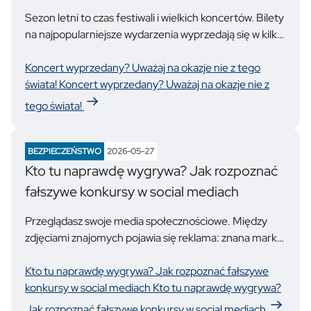
Sezon letni to czas festiwali i wielkich koncertów. Bilety
na najpopularniejsze wydarzenia wyprzedają się w kilka
minut, a tysiące fanów desperacko szuka wejściówek
do ostatniej chwili. Dokładnie na to liczą oszuści!
Koncert wyprzedany? Uważaj na okazje nie z tego
Fałszywe oferty biletów zalewają media
świata!
Koncert wyprzedany? Uważaj na okazje nie z
społecznościowe, grupy fanowskie i portale
tego świata!
ogłoszeniowe – każdego roku okradani są kolejni fani
muzyki.
BEZPIECZEŃSTWO
2026-05-27
Kto tu naprawdę wygrywa? Jak rozpoznać
fałszywe konkursy w social mediach
Przeglądasz swoje media społecznościowe. Między
zdjęciami znajomych pojawia się reklama: znana marka
ogłasza szybki konkurs, nagrody są do odebrania „od
ręki”. Setki komentarzy, dziesiątki udostępnień, ludzie
Kto tu naprawdę wygrywa? Jak rozpoznać fałszywe
piszą, że już wygrali. Klikasz i uzupełniasz dane
konkursy w social mediach
Kto tu naprawdę wygrywa?
niezbędne do wzięcia udziału w konkursie. Pojawia się
Jak rozpoznać fałszywe konkursy w social mediach