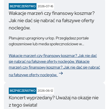
BEZPIECZEŃSTWO
2026-07-16
Wakacje marzeń czy finansowy koszmar?
Jak nie dać się nabrać na fałszywe oferty
noclegów.
Planujesz upragniony urlop. Przeglądasz portale
ogłoszeniowe lub media społecznościowe w
poszukiwaniu idealnego miejsca na wypoczynek. Nagle
trafiasz na ofertę idealną: luksusowy apartament tuż
Wakacje marzeń czy finansowy koszmar? Jak nie dać
przy plaży albo urokliwy domek w górach, wolny termin
się nabrać na fałszywe oferty noclegów.
Wakacje
w samym środku sezonu i cena… zaskakująco niska.
marzeń czy finansowy koszmar? Jak nie dać się nabrać
Szybko kontaktujesz się z ogłoszeniodawcą, bo
na fałszywe oferty noclegów.
przecież taka okazja zaraz zniknie! W odpowiedzi
słyszysz, że zainteresowanie jest ogromne, ale jeśli
wpłacisz zaliczkę lub całość kwoty jeszcze dzisiaj,
BEZPIECZEŃSTWO
2026-06-12
rezerwacja będzie Twoja.
Koncert wyprzedany? Uważaj na okazje nie
z tego świata!