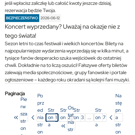
jeśli wpłacisz zaliczkę lub całość kwoty jeszcze dzisiaj,
rezerwacja będzie Twoja.
BEZPIECZEŃSTWO
2026-06-12
Koncert wyprzedany? Uważaj na okazje nie z
tego świata!
Sezon letni to czas festiwali i wielkich koncertów. Bilety na
najpopularniejsze wydarzenia wyprzedają się w kilka minut, a
tysiące fanów desperacko szuka wejściówek do ostatniej
chwili. Dokładnie na to liczą oszuści! Fałszywe oferty biletów
zalewają media społecznościowe, grupy fanowskie i portale
ogłoszeniowe – każdego roku okradani są kolejni fani muzyki.
Paginacja
Po
Na
Pie
prz
stę
rw
Os
ed
Str
Str
Str
Str
pn
sza
tat
nia
on
1
on
2
on
3
...
on
7
a
str
nia
str
a
a
a
a
str
on
str
on
on