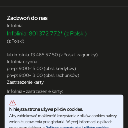
Zadzwoń do nas
Infolinia:
Infolinia:
801 372 772*
(z Polski)
(z Polski)
lub infolinia:
13 465 57 50 (z Polski i zagranicy)
Infolinia czynna
pn-pt 9:00-15:00 (obsł. kredytów)
pn-pt 9:00-13:00 (obsł. rachunków)
Zastrzeżenie karty
Infolinia - zastrzeżenie karty:
+48 61 8 565 278 (7 dni w tygodniu)
Dowiedz się więcej
Niniejsza strona używa plików cookies.
Bank Nowy S.A. nie kontaktuje się z Klientami z numerów
Aby zablokować możliwość korzystania z plików cookies należy
wskazanych powyżej. Bank może kontaktować się z Klientami
zmienić ustawienia przeglądarki. Więcej informacji o plikach
jedynie z numeru
+48 61 8 512 450
cookies znajdziesz w
Polityce prywatności i plików cookies
.