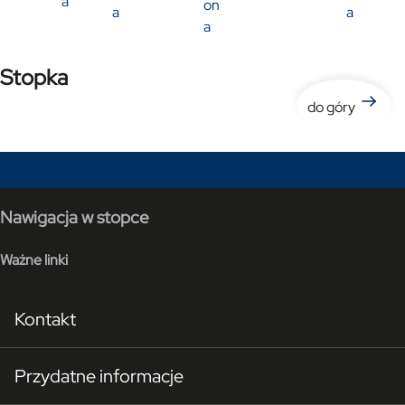
a
on
a
a
a
Stopka
do góry
Nawigacja w stopce
Ważne linki
Kontakt
Przydatne informacje