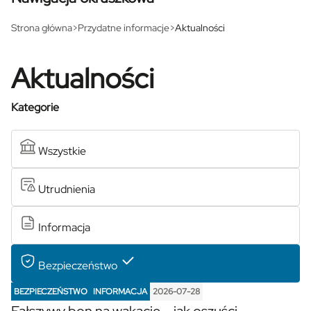
Strona główna
>
Przydatne informacje
>
Aktualności
Aktualności
Kategorie
Wszystkie
Utrudnienia
Informacja
Bezpieczeństwo
BEZPIECZEŃSTWO
INFORMACJA
2026-07-28
Fałszywy bon na wakacje – jak oszuści